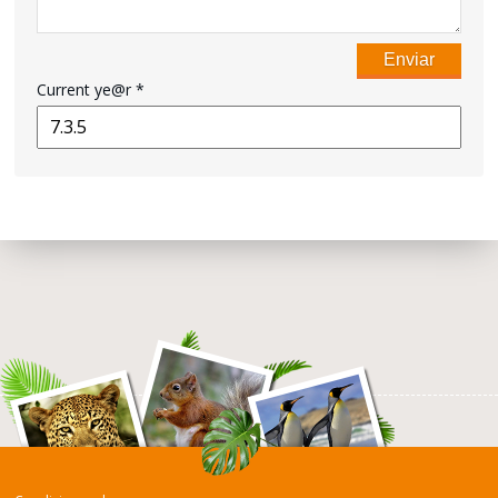
Current ye@r
*