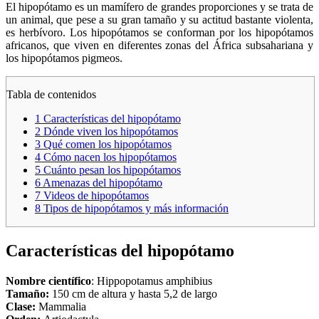
El hipopótamo es un mamífero de grandes proporciones y se trata de
un animal, que pese a su gran tamaño y su actitud bastante violenta,
es herbívoro. Los hipopótamos se conforman por los hipopótamos
africanos, que viven en diferentes zonas del África subsahariana y
los hipopótamos pigmeos.
Tabla de contenidos
1
Características del hipopótamo
2
Dónde viven los hipopótamos
3
Qué comen los hipopótamos
4
Cómo nacen los hipopótamos
5
Cuánto pesan los hipopótamos
6
Amenazas del hipopótamo
7
Videos de hipopótamos
8
Tipos de hipopótamos y más información
Características del hipopótamo
Nombre científico
: Hippopotamus amphibius
Tamaño:
150 cm de altura y hasta 5,2 de largo
Clase:
Mammalia