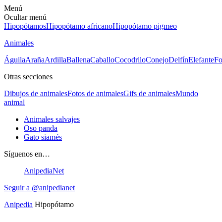
Menú
Ocultar menú
Hipopótamos
Hipopótamo africano
Hipopótamo pigmeo
Animales
Águila
Araña
Ardilla
Ballena
Caballo
Cocodrilo
Conejo
Delfín
Elefante
Fo
Otras secciones
Dibujos de animales
Fotos de animales
Gifs de animales
Mundo
animal
Animales salvajes
Oso panda
Gato siamés
Síguenos en…
AnipediaNet
Seguir a @anipedianet
Anipedia
Hipopótamo