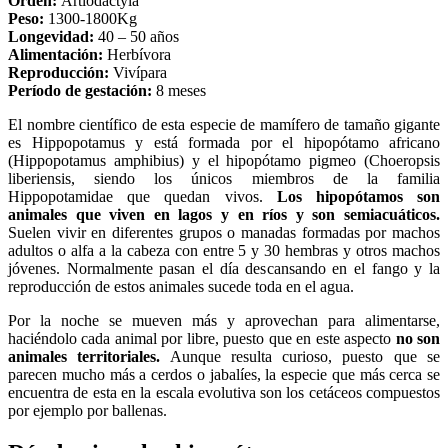
Orden:
Artiodactyla
Peso:
1300-1800Kg
Longevidad:
40 – 50 años
Alimentación:
Herbívora
Reproducción:
Vivípara
Período de gestación:
8 meses
El nombre científico de esta especie de mamífero de tamaño gigante
es Hippopotamus y está formada por el hipopótamo africano
(Hippopotamus amphibius) y el hipopótamo pigmeo (Choeropsis
liberiensis, siendo los únicos miembros de la familia
Hippopotamidae que quedan vivos.
Los hipopótamos son
animales que viven en lagos y en ríos y son semiacuáticos.
Suelen vivir en diferentes grupos o manadas formadas por machos
adultos o alfa a la cabeza con entre 5 y 30 hembras y otros machos
jóvenes. Normalmente pasan el día descansando en el fango y la
reproducción de estos animales sucede toda en el agua.
Por la noche se mueven más y aprovechan para alimentarse,
haciéndolo cada animal por libre, puesto que en este aspecto
no son
animales territoriales.
Aunque resulta curioso, puesto que se
parecen mucho más a cerdos o jabalíes, la especie que más cerca se
encuentra de esta en la escala evolutiva son los cetáceos compuestos
por ejemplo por ballenas.