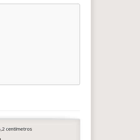
6,2 centímetros
a