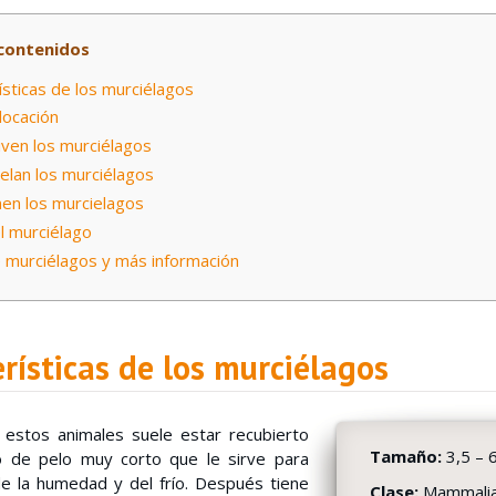
contenidos
sticas de los murciélagos
locación
ven los murciélagos
lan los murciélagos
n los murcielagos
l murciélago
 murciélagos y más información
rísticas de los murciélagos
 estos animales suele estar recubierto
Tamaño:
3,5 – 
 de pelo muy corto que le sirve para
e la humedad y del frío. Después tiene
Clase:
Mammali