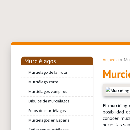
Anipedia
Mur
Murciélagos
Murci
Murciélago de la fruta
Murciélago zorro
Murciélagos vampiros
Dibujos de murciélagos
El murciélag
Fotos de murciélagos
posibilidad 
conocer much
Murciélagos en España
necesitas sa
Soñar con murciélagos