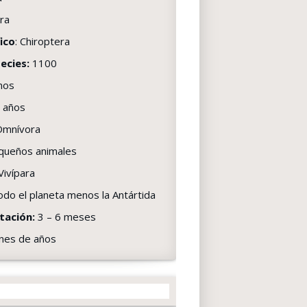
ra
ico
: Chiroptera
ecies:
1100
mos
 años
mnívora
equeños animales
Vivípara
do el planeta menos la Antártida
tación:
3 – 6 meses
ones de años