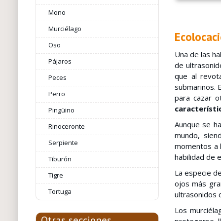
Mono
Murciélago
Ecolocac
Oso
Una de las ha
Pájaros
de ultrasonid
que al revot
Peces
submarinos. E
Perro
para cazar o
característi
Pingüino
Aunque se ha
Rinoceronte
mundo, siend
Serpiente
momentos a lo
habilidad de e
Tiburón
La especie de
Tigre
ojos más gra
Tortuga
ultrasonidos 
Los murciéla
Otras secciones