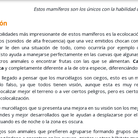
Estos mamíferos son los únicos con la habilidad d
ión
bilidades más impresionante de estos mamíferos es la ecolocación
os (sonidos de alta frecuencia) que una vez emitidos chocan con
ar le den una situación de todo, como ocurriría por ejemplo
sto ayuda a manejarse perfectamente en las cuevas que algunas 
tros animales o encontrar frutas con las que se alimentan.
Ca
ca
y completamente diferente a la de otra especie, diferenciánd
 llegado a pensar que los murciélagos son ciegos, esto es un 
o falso, ya que todos tienen visión, aunque esta es muy r
calizar mejor el terreno o a ver ciertos peligros, pero es cierto
colocalización.
 murciélagos que si presenta una mejora en su visión son los me
ndes y mejor desarrollados que le ayudan a desplazarse por el 
cuando es de noche o la zona es oscura.
gos son animales que prefieren agruparse formando grupos de