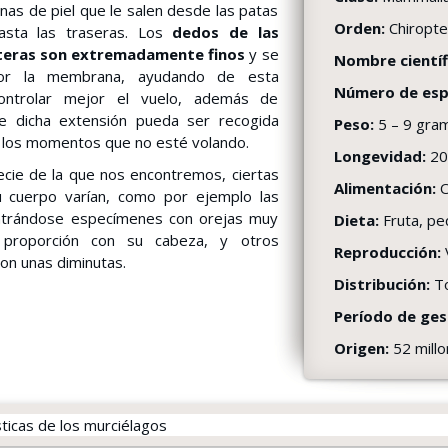
as de piel que le salen desde las patas
Orden:
Chiropte
asta las traseras. Los
dedos de las
teras son extremadamente finos
y se
Nombre científ
por la membrana, ayudando de esta
Número de esp
ntrolar mejor el vuelo, además de
e dicha extensión pueda ser recogida
Peso:
5 – 9 gra
n los momentos que no esté volando.
Longevidad:
20
ecie de la que nos encontremos, ciertas
Alimentación:
O
 cuerpo varían, como por ejemplo las
ntrándose especímenes con orejas muy
Dieta:
Fruta, p
proporción con su cabeza, y otros
Reproducción:
on unas diminutas.
Distribución:
To
Período de ges
Origen:
52 mill