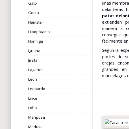
unas membran
Gato
delanteras h
Gorila
patas delan
extienden 
Hámster
manera a co
Hipopótamo
conseguir qu
fácilmente e
Hormiga
Según la esp
Iguana
partes de su
Jirafa
orejas, enco
grandes en 
Lagartos
murciélagos c
León
Leopardo
Lince
Lobo
Mariposa
Medusa