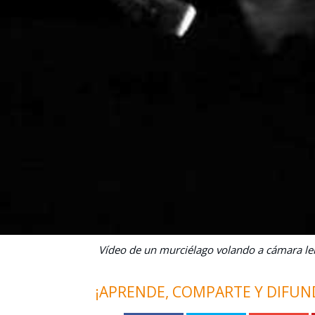
Vídeo de un murciélago volando a cámara le
¡APRENDE, COMPARTE Y DIFUN