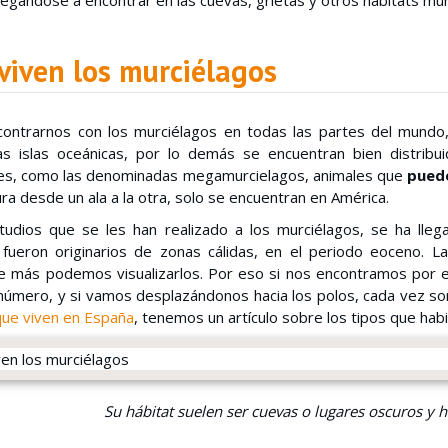
legándose a encontrar en las cuevas, grietas y otros hábitats mu
viven los murciélagos
ntrarnos con los murciélagos en todas las partes del mundo,
as islas oceánicas, por lo demás se encuentran bien distrib
es, como las denominadas megamurcielagos, animales que
puede
a desde un ala a la otra, solo se encuentran en América.
tudios que se les han realizado a los murciélagos, se ha lleg
 fueron originarios de zonas cálidas, en el periodo eoceno. L
e más podemos visualizarlos. Por eso si nos encontramos por e
número, y si vamos desplazándonos hacia los polos, cada vez so
que viven en España
, tenemos un artículo sobre los tipos que habi
Su hábitat suelen ser cuevas o lugares oscuros y