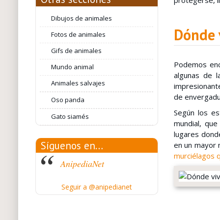
protegerse, l
Dibujos de animales
Dónde 
Fotos de animales
Gifs de animales
Podemos enco
Mundo animal
algunas de l
Animales salvajes
impresionant
de envergadur
Oso panda
Según los es
Gato siamés
mundial, que
lugares dond
Síguenos en…
en un mayor 
murciélagos 
AnipediaNet
Seguir a @anipedianet