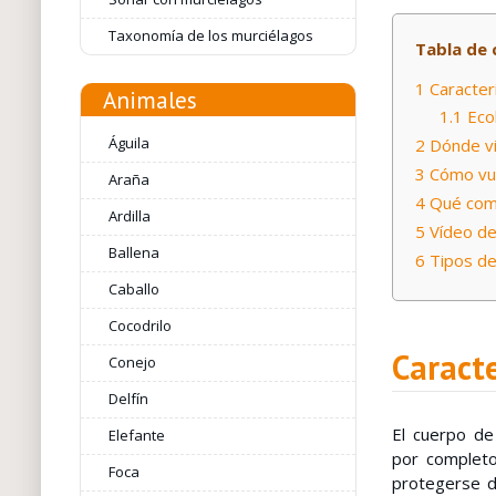
Taxonomía de los murciélagos
Tabla de 
1
Caracterí
Animales
1.1
Eco
Águila
2
Dónde vi
3
Cómo vue
Araña
4
Qué come
Ardilla
5
Vídeo de
Ballena
6
Tipos de
Caballo
Cocodrilo
Caracte
Conejo
Delfín
El cuerpo de
Elefante
por completo
Foca
protegerse d