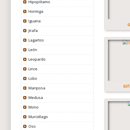
Hipopótamo
Hormiga
Iguana
G
Jirafa
Lagartos
León
Leopardo
Lince
Lobo
Gif
Mariposa
Medusa
Mono
Murciélago
Oso