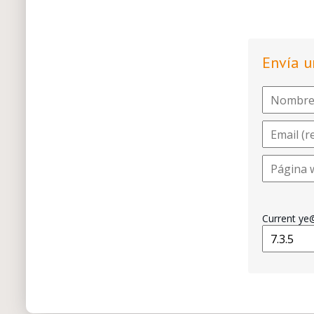
Envía u
Current y