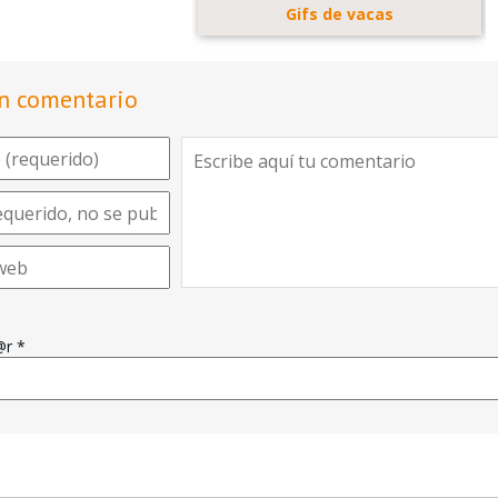
Gifs de vacas
n comentario
e@r
*