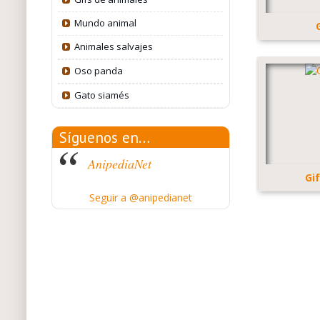
Mundo animal
Animales salvajes
Oso panda
Gato siamés
Síguenos en…
AnipediaNet
Gi
Seguir a @anipedianet