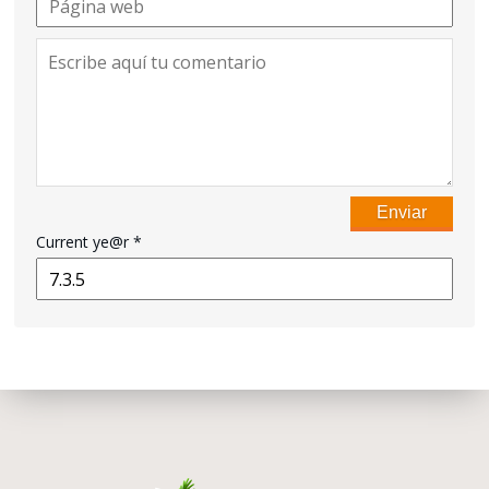
Current ye@r
*