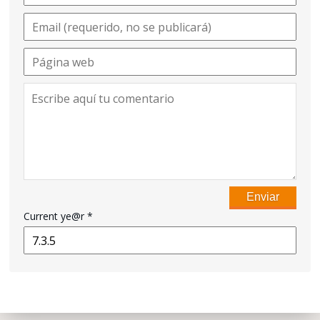
Current ye@r
*