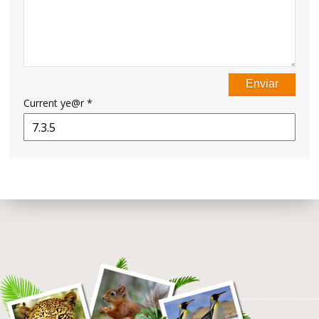
Current ye@r
*