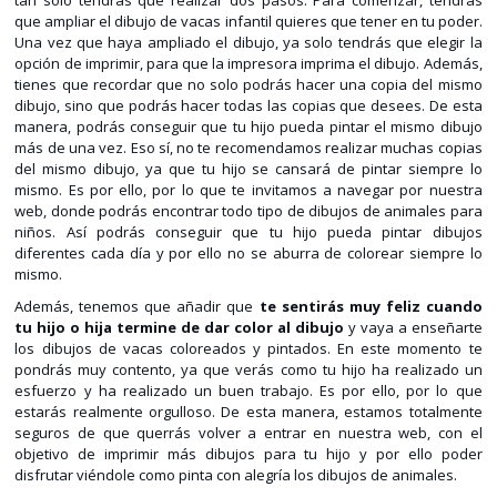
tan solo tendrás que realizar dos pasos. Para comenzar, tendrás
que ampliar el dibujo de vacas infantil quieres que tener en tu poder.
Una vez que haya ampliado el dibujo, ya solo tendrás que elegir la
opción de imprimir, para que la impresora imprima el dibujo. Además,
tienes que recordar que no solo podrás hacer una copia del mismo
dibujo, sino que podrás hacer todas las copias que desees. De esta
manera, podrás conseguir que tu hijo pueda pintar el mismo dibujo
más de una vez. Eso sí, no te recomendamos realizar muchas copias
del mismo dibujo, ya que tu hijo se cansará de pintar siempre lo
mismo. Es por ello, por lo que te invitamos a navegar por nuestra
web, donde podrás encontrar todo tipo de dibujos de animales para
niños. Así podrás conseguir que tu hijo pueda pintar dibujos
diferentes cada día y por ello no se aburra de colorear siempre lo
mismo.
Además, tenemos que añadir que
te sentirás muy feliz cuando
tu hijo o hija termine de dar color al dibujo
y vaya a enseñarte
los dibujos de vacas coloreados y pintados. En este momento te
pondrás muy contento, ya que verás como tu hijo ha realizado un
esfuerzo y ha realizado un buen trabajo. Es por ello, por lo que
estarás realmente orgulloso. De esta manera, estamos totalmente
seguros de que querrás volver a entrar en nuestra web, con el
objetivo de imprimir más dibujos para tu hijo y por ello poder
disfrutar viéndole como pinta con alegría los dibujos de animales.