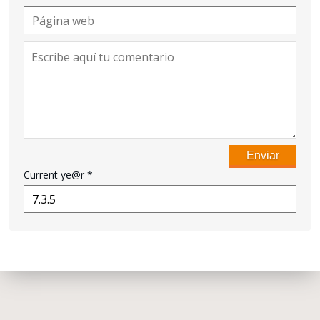
Current ye@r
*