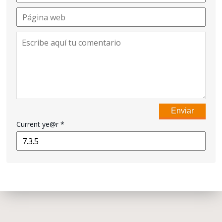
Current ye@r
*