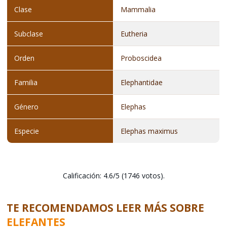
Clase
Mammalia
Subclase
Eutheria
Orden
Proboscidea
Familia
Elephantidae
Género
Elephas
Especie
Elephas maximus
Calificación: 4.6/5 (1746 votos).
TE RECOMENDAMOS LEER MÁS SOBRE
ELEFANTES