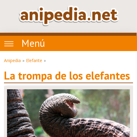
Menú
Anipedia
Elefante
La trompa de los elefantes