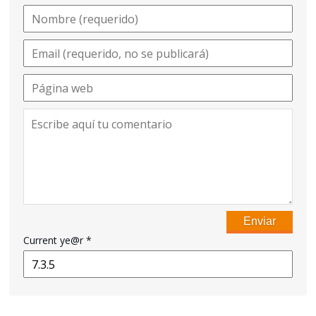
Current ye@r
*