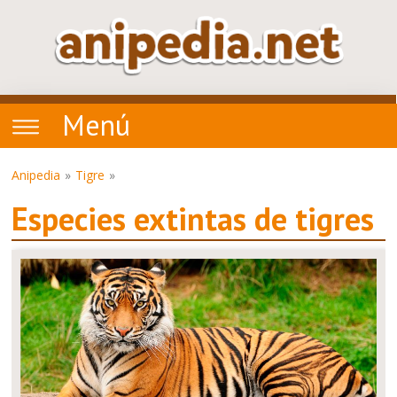
Menú
Anipedia
Tigre
Especies extintas de tigres