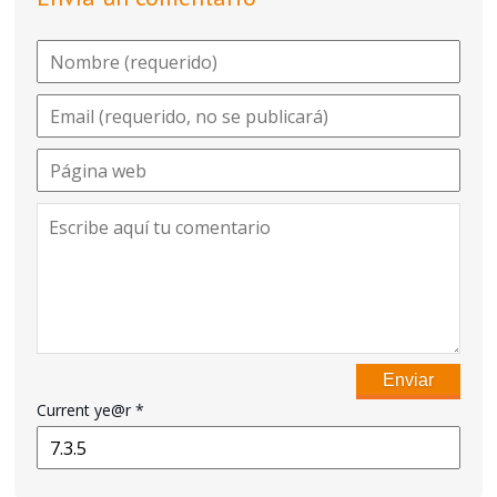
Current ye@r
*