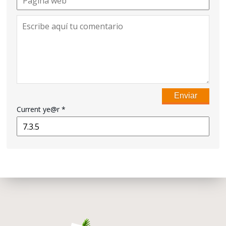
Current ye@r
*