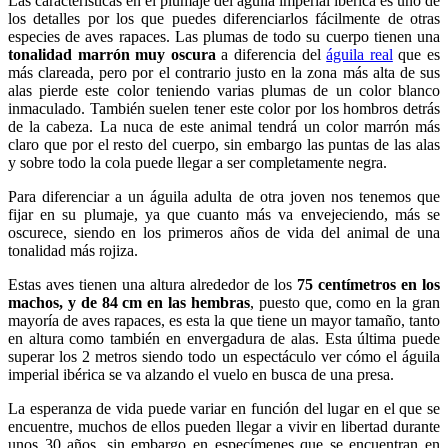
Las características en el plumaje del águila imperial ibérica es uno de
los detalles por los que puedes diferenciarlos fácilmente de otras
especies de aves rapaces. Las plumas de todo su cuerpo tienen una
tonalidad marrón muy oscura
a diferencia del
águila real
que es
más clareada, pero por el contrario justo en la zona más alta de sus
alas pierde este color teniendo varias plumas de un color blanco
inmaculado. También suelen tener este color por los hombros detrás
de la cabeza. La nuca de este animal tendrá un color marrón más
claro que por el resto del cuerpo, sin embargo las puntas de las alas
y sobre todo la cola puede llegar a ser completamente negra.
Para diferenciar a un águila adulta de otra joven nos tenemos que
fijar en su plumaje, ya que cuanto más va envejeciendo, más se
oscurece, siendo en los primeros años de vida del animal de una
tonalidad más rojiza.
Estas aves tienen una altura alrededor de los
75 centímetros en los
machos, y de 84 cm en las hembras
, puesto que, como en la gran
mayoría de aves rapaces, es esta la que tiene un mayor tamaño, tanto
en altura como también en envergadura de alas. Esta última puede
superar los 2 metros siendo todo un espectáculo ver cómo el águila
imperial ibérica se va alzando el vuelo en busca de una presa.
La esperanza de vida puede variar en función del lugar en el que se
encuentre, muchos de ellos pueden llegar a vivir en libertad durante
unos 30 años, sin embargo en especímenes que se encuentran en