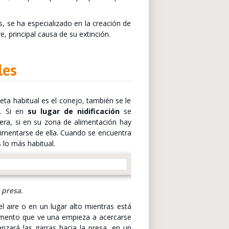
, se ha especializado en la creación de
, principal causa de su extinción.
les
ta habitual es el conejo, también se le
s. Si en
su lugar de nidificación
se
ra, si en su zona de alimentación hay
limentarse de ella. Cuando se encuentra
 lo más habitual.
 presa.
 el aire o en un lugar alto mientras está
omento que ve una empieza a acercarse
anzará las garras hacia la presa, en un