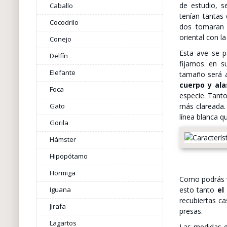
de estudio, 
Caballo
tenían tantas 
Cocodrilo
dos tomaran 
oriental con l
Conejo
Esta ave se 
Delfín
fijamos en s
Elefante
tamaño será a
cuerpo y ala
Foca
especie. Tant
Gato
más clareada. 
línea blanca q
Gorila
Hámster
Hipopótamo
Hormiga
Como podrás ve
Iguana
esto tanto
el
recubiertas c
Jirafa
presas.
Lagartos
Las medidas d