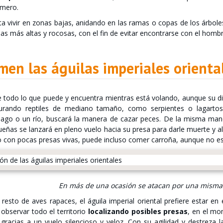
úmero.
a vivir en zonas bajas, anidando en las ramas o copas de los árboles
as más altas y rocosas, con el fin de evitar encontrarse con el hombre
en las águilas imperiales orienta
todo lo que puede y encuentra mientras está volando, aunque su die
turando reptiles de mediano tamaño, como serpientes o lagarto
lago o un río, buscará la manera de cazar peces. De la misma mane
ñas se lanzará en pleno vuelo hacia su presa para darle muerte y a
io con pocas presas vivas, puede incluso comer carroña, aunque no es
En más de una ocasión se atacan por una misma
l resto de aves rapaces, el águila imperial oriental prefiere estar en
observar todo el territorio
localizando posibles presas
, en el m
 gracias a un vuelo silencioso y veloz. Con su agilidad y destreza l