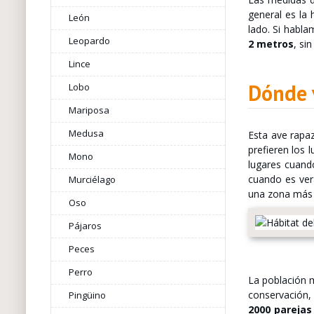
general es la
León
lado. Si habl
Leopardo
2 metros
, si
Lince
Dónde v
Lobo
Mariposa
Medusa
Esta ave rapaz
prefieren los 
Mono
lugares cuando
cuando es vera
Murciélago
una zona más 
Oso
Pájaros
Peces
Perro
La población m
conservación,
Pingüino
2000 parejas