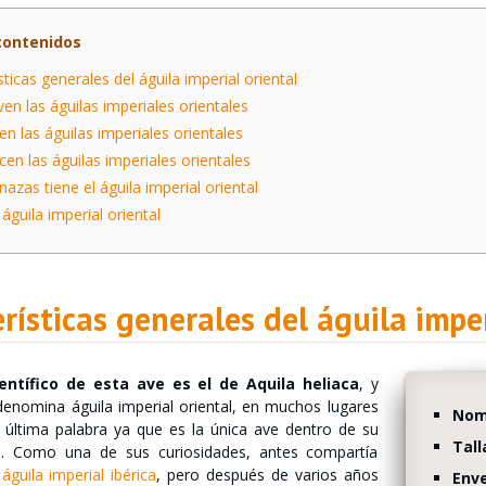
contenidos
ticas generales del águila imperial oriental
en las águilas imperiales orientales
 las águilas imperiales orientales
n las águilas imperiales orientales
zas tiene el águila imperial oriental
águila imperial oriental
rísticas generales del águila imper
entífico de esta ave es el de Aquila heliaca
, y
denomina águila imperial oriental, en muchos lugares
Nomb
 última palabra ya que es la única ave dentro de su
Tall
ón. Como una de sus curiosidades, antes compartía
l
águila imperial ibérica
, pero después de varios años
Env