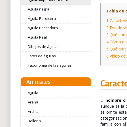
Águila negra
Tabla de 
Águila Perdicera
1
Caracterís
2
Dónde viv
Águila Pescadora
3
Qué comen
Águila Real
4
Cómo nace
Dibujos de águilas
5
Qué amena
Fotos de águilas
6
Vídeo del 
Taxonomía de las águilas
Caracte
Animales
Águila
El
nombre ci
Araña
aunque se la 
Ardilla
se omite esta
categorizaci
Ballena
familia con e