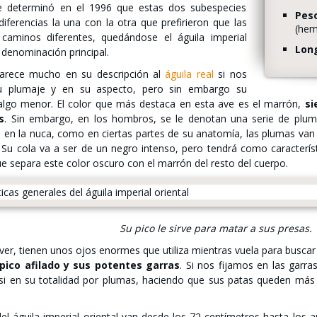
se determinó en el 1996 que estas dos subespecies
Pes
diferencias la una con la otra que prefirieron que las
(hem
caminos diferentes, quedándose el águila imperial
Lon
a denominación principal.
parece mucho en su descripción al
águila real
si nos
u plumaje y en su aspecto, pero sin embargo su
lgo menor. El color que más destaca en esta ave es el marrón,
si
s
. Sin embargo, en los hombros, se le denotan una serie de plum
o en la nuca, como en ciertas partes de su anatomía, las plumas van
Su cola va a ser de un negro intenso, pero tendrá como característ
ue separa este color oscuro con el marrón del resto del cuerpo.
Su pico le sirve para matar a sus presas.
r, tienen unos ojos enormes que utiliza mientras vuela para buscar y
 pico afilado y sus potentes garras
. Si nos fijamos en las garr
asi en su totalidad por plumas, haciendo que sus patas queden más
el águila imperial oriental van desde los 72 centímetros hasta los 