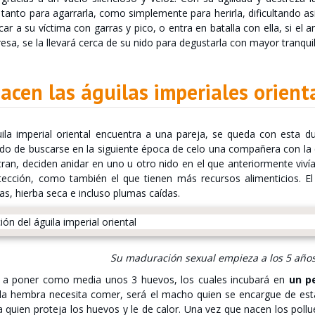
 tanto para agarrarla, como simplemente para herirla, dificultando 
car a su víctima con garras y pico, o entra en batalla con ella, si el
esa, se la llevará cerca de su nido para degustarla con mayor tranquil
cen las águilas imperiales orient
ila imperial oriental encuentra a una pareja, se queda con esta d
do de buscarse en la siguiente época de celo una compañera con la q
ran, deciden anidar en uno u otro nido en el que anteriormente vivía
tección, como también el que tienen más recursos alimenticios. El
s, hierba seca e incluso plumas caídas.
Su maduración sexual empieza a los 5 años
 a poner como media unos 3 huevos, los cuales incubará en
un p
la hembra necesita comer, será el macho quien se encargue de est
 quien proteja los huevos y le de calor. Una vez que nacen los pollue