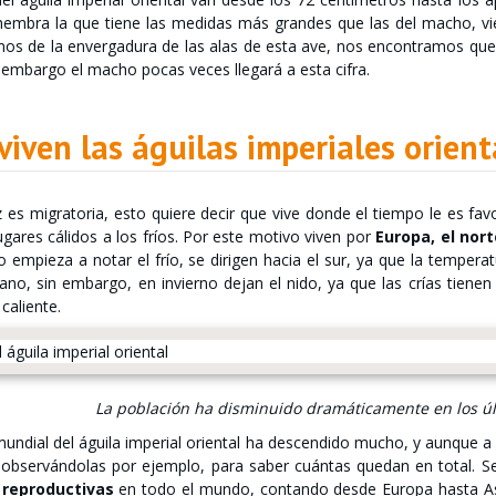
 hembra la que tiene las medidas más grandes que las del macho,
amos de la envergadura de las alas de esta ave, nos encontramos qu
n embargo el macho pocas veces llegará a esta cifra.
iven las águilas imperiales orient
 es migratoria, esto quiere decir que vive donde el tiempo le es favo
lugares cálidos a los fríos. Por este motivo viven por
Europa, el nort
 empieza a notar el frío, se dirigen hacia el sur, ya que la tempera
no, sin embargo, en invierno dejan el nido, ya que las crías tiene
caliente.
La población ha disminuido dramáticamente en los úl
undial del águila imperial oriental ha descendido mucho, y aunque 
 observándolas por ejemplo, para saber cuántas quedan en total. 
 reproductivas
en todo el mundo, contando desde Europa hasta As