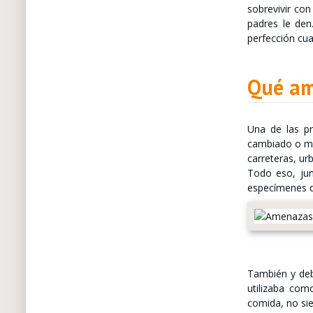
sobrevivir con
padres le den
perfección cua
Qué ame
Una de las pr
cambiado o mo
carreteras, ur
Todo eso, jun
especímenes d
También y deb
utilizaba com
comida, no sie