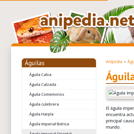
Anipedia
Águ
Águilas
Águila
Águila Calva
Águila Calzada
Águila Comemonos
Águila culebrera
El águila impe
Águila Harpía
encuentra actu
principal cau
Águila Imperial Ibérica
mundo.
Águila Imperial Oriental