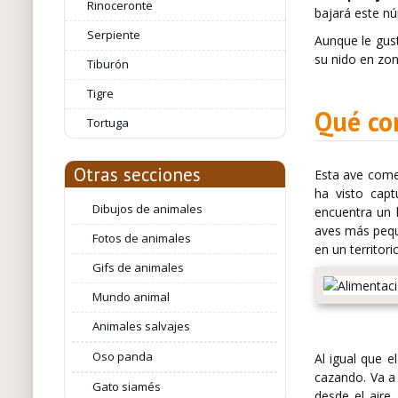
Rinoceronte
bajará este n
Serpiente
Aunque le gust
su nido en zon
Tiburón
Tigre
Qué com
Tortuga
Otras secciones
Esta ave come 
ha visto cap
Dibujos de animales
encuentra un 
aves más peque
Fotos de animales
en un territor
Gifs de animales
Mundo animal
Animales salvajes
Oso panda
Al igual que e
cazando. Va a 
Gato siamés
desde el aire,