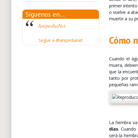
primer intento
o vuelve a ata
Síguenos en…
muerte a su pr
AnipediaNet
Cómo na
Seguir a @anipedianet
Cuando el águ
muera, debien
que la encuent
tanto por pro
pequeñas rama
La hembra va
días
. Cuando 
será la hembra