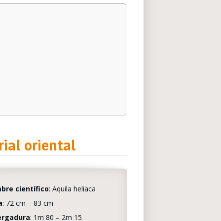
ial oriental
re científico
: Aquila heliaca
a
: 72 cm – 83 cm
ergadura
: 1m 80 – 2m 15