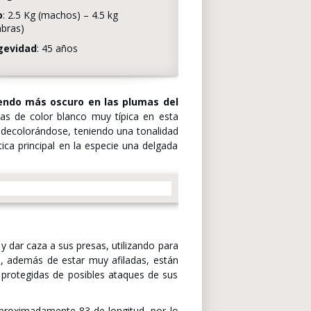
o
: 2.5 Kg (machos) – 4.5 kg
bras)
gevidad
: 45 años
endo más oscuro en las plumas del
as de color blanco muy típica en esta
 decolorándose, teniendo una tonalidad
ica principal en la especie una delgada
 dar caza a sus presas, utilizando para
as, además de estar muy afiladas, están
 protegidas de posibles ataques de sus
aproximadamente 83 de longitud, por lo