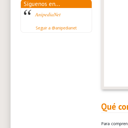
Síguenos en…
AnipediaNet
Seguir a @anipedianet
Qué com
Para comprend