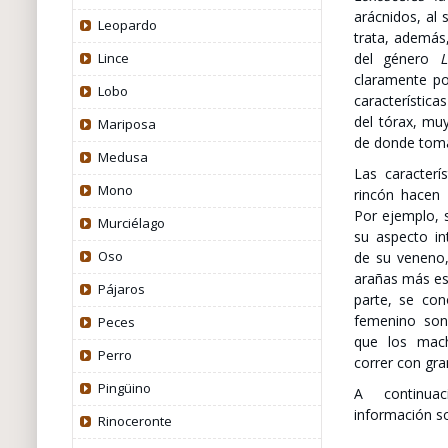
arácnidos, al
Leopardo
trata, además
Lince
del género
L
claramente po
Lobo
característica
del tórax, muy
Mariposa
de donde tom
Medusa
Las caracterí
Mono
rincón hacen 
Por ejemplo, 
Murciélago
su aspecto in
Oso
de su veneno,
arañas más est
Pájaros
parte, se con
femenino son
Peces
que los mach
Perro
correr con gra
Pingüino
A continua
información s
Rinoceronte