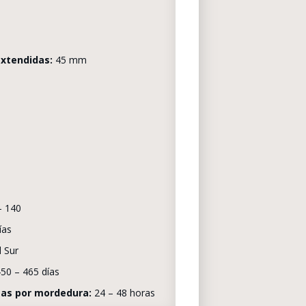
extendidas:
45 mm
– 140
ías
 Sur
50 – 465 días
mas por mordedura:
24 – 48 horas