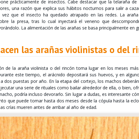
one prácticamente de insectos. Cabe destacar que la telaraña de
ores, una razón que explica sus hábitos nocturnos para salir a cazar
 vez que el insecto ha quedado atrapado en las redes. La arañ
obre la presa, tras lo cual inyectará el veneno que descompondr
orándolo. La alimentación de las arañas se basa principalmente en gr
cen las arañas violinistas o del r
ón de la araña violinista o del rincón toma lugar en los meses más 
. Durante este tiempo, el arácnido depositará sus huevos, y en alg
 a dos puestas por año. En la etapa del cortejo, los machos deberán
jecutar una serie de rituales como bailar alrededor de ella, o bien, o
macho, podría incluso devorarlo. Sin lugar a dudas, es interesante cóm
ento que puede tomar hasta dos meses desde la cópula hasta la eclo
as crías mueren antes de arribar al año de edad.