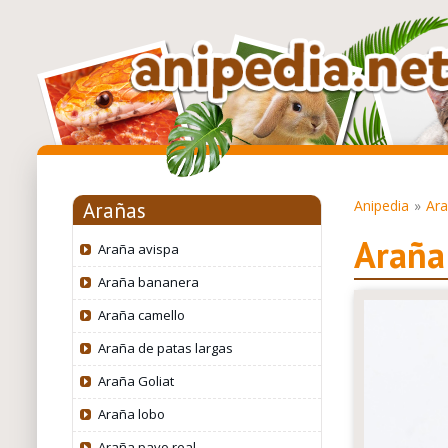
Anipedia
Ar
Arañas
Araña 
Araña avispa
Araña bananera
Araña camello
Araña de patas largas
Araña Goliat
Araña lobo
Araña pavo real