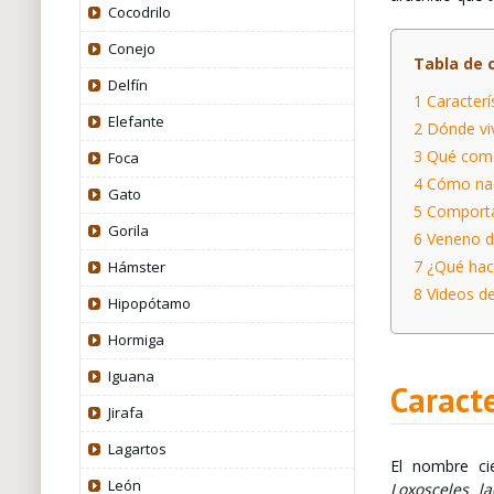
Cocodrilo
Conejo
Tabla de 
Delfín
1
Caracterís
Elefante
2
Dónde vive
3
Qué comen
Foca
4
Cómo nace
Gato
5
Comportam
Gorila
6
Veneno de 
7
¿Qué hace
Hámster
8
Videos de 
Hipopótamo
Hormiga
Iguana
Caracte
Jirafa
Lagartos
El nombre cie
León
Loxosceles la