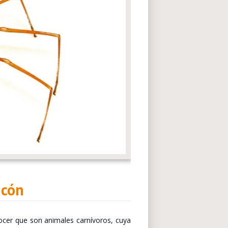
ncón
ocer que son animales carnívoros, cuya