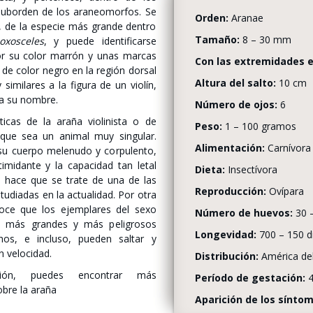
 suborden de los araneomorfos. Se
Orden:
Aranae
, de la especie más grande dentro
Tamaño:
8 – 30 mm
oxosceles
, y puede identificarse
r su color marrón y unas marcas
Con las extremidades 
s de color negro en la región dorsal
Altura del salto:
10 cm
 similares a la figura de un violín,
a su nombre.
Número de ojos:
6
sticas de la araña violinista o de
Peso:
1 – 100 gramos
que sea un animal muy singular.
Alimentación:
Carnívora
su cuerpo melenudo y corpulento,
timidante y la capacidad tan letal
Dieta:
Insectívora
 hace que se trate de una de las
Reproducción:
Ovípara
udiadas en la actualidad. Por otra
oce que los ejemplares del sexo
Número de huevos:
30 
 más grandes y más peligrosos
Longevidad:
700 – 150 d
os, e incluso, pueden saltar y
n velocidad.
Distribución:
América del
ción, puedes encontrar más
Período de gestación:
4
obre la araña
Aparición de los sínto