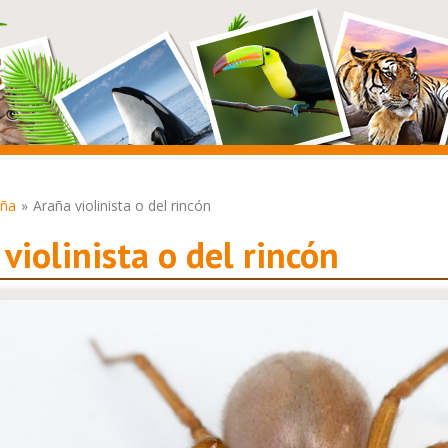
aña
Araña violinista o del rincón
violinista o del rincón