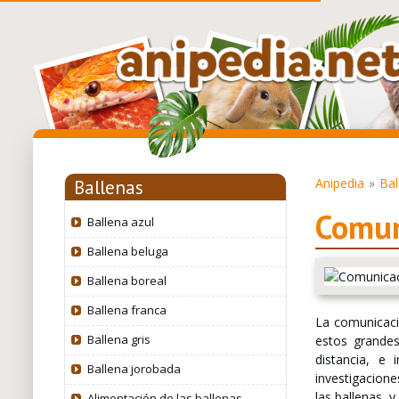
Anipedia
Bal
Ballenas
Comun
Ballena azul
Ballena beluga
Ballena boreal
Ballena franca
La comunicaci
Ballena gris
estos grande
distancia, e
Ballena jorobada
investigacione
las ballenas, 
Alimentación de las ballenas