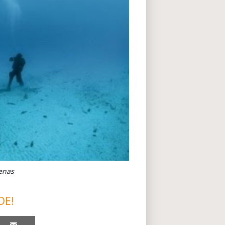
enas
DE!