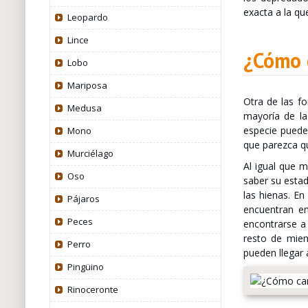
exacta a la qu
Leopardo
Lince
¿Cómo 
Lobo
Mariposa
Otra de las f
Medusa
mayoría de la
especie puede
Mono
que parezca q
Murciélago
Al igual que 
Oso
saber su esta
las hienas. En
Pájaros
encuentran e
Peces
encontrarse a
resto de mie
Perro
pueden llegar 
Pingüino
Rinoceronte