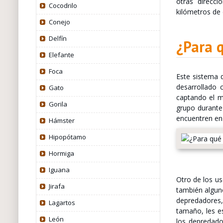
otras direcc
Cocodrilo
kilómetros de 
Conejo
Delfín
¿Para q
Elefante
Foca
Este sistema 
desarrollado 
Gato
captando el me
Gorila
grupo durante
encuentren en
Hámster
Hipopótamo
Hormiga
Iguana
Otro de los us
Jirafa
también algun
depredadores,
Lagartos
tamaño, les es
León
los depredado