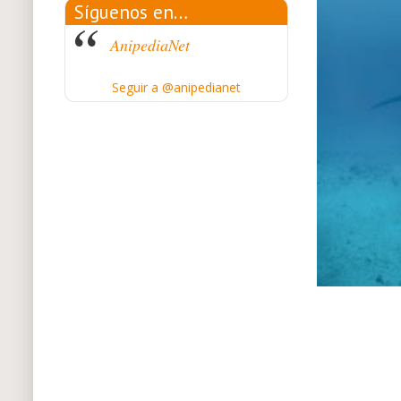
Síguenos en…
AnipediaNet
Seguir a @anipedianet