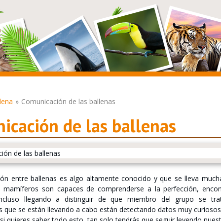
lena
Comunicación de las ballenas
icación de las ballenas
ón entre ballenas es algo altamente conocido y que se lleva muc
s mamíferos son capaces de comprenderse a la perfección, enco
 incluso llegando a distinguir de que miembro del grupo se tr
s que se están llevando a cabo están detectando datos muy curiosos 
y si quieres saber todo esto, tan solo tendrás que seguir leyendo nuest