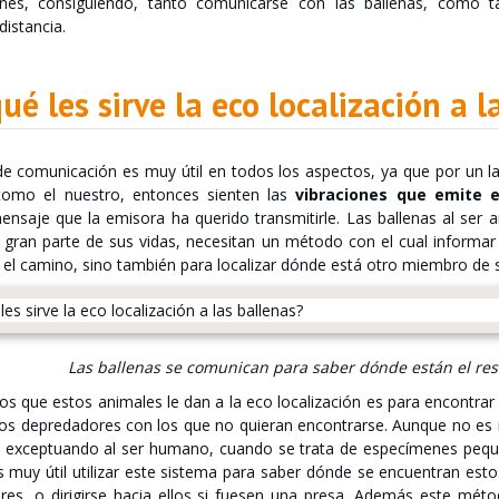
iones, consiguiendo, tanto comunicarse con las ballenas, como 
distancia.
ué les sirve la eco localización a l
de comunicación es muy útil en todos los aspectos, ya que por un la
como el nuestro, entonces sienten las
vibraciones que emite e
nsaje que la emisora ha querido transmitirle. Las ballenas al ser a
 gran parte de sus vidas, necesitan un método con el cual informar 
 el camino, sino también para localizar dónde está otro miembro de 
Las ballenas se comunican para saber dónde están el res
os que estos animales le dan a la eco localización es para encontra
os depredadores con los que no quieran encontrarse. Aunque no e
 exceptuando al ser humano, cuando se trata de especímenes pequ
 muy útil utilizar este sistema para saber dónde se encuentran estos
res, o dirigirse hacia ellos si fuesen una presa. Además este méto