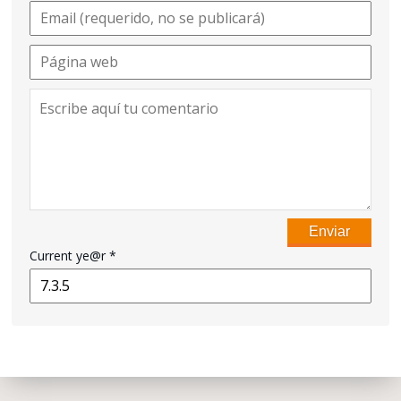
Current ye@r
*