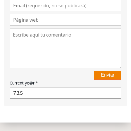
Current ye@r
*