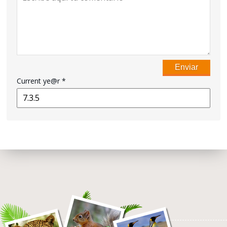
Current ye@r
*