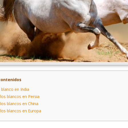
contenidos
 blanco en India
los blancos en Persia
los blancos en China
los blancos en Europa