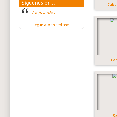
Síguenos en…
Caba
AnipediaNet
Seguir a @anipedianet
Cab
Ca