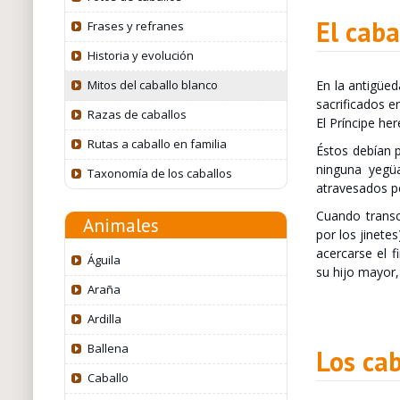
El caba
Frases y refranes
Historia y evolución
En la antigüed
Mitos del caballo blanco
sacrificados e
Razas de caballos
El Príncipe he
Rutas a caballo en familia
Éstos debían p
ninguna yegüa
Taxonomía de los caballos
atravesados pe
Cuando transc
Animales
por los jinete
acercarse el f
Águila
su hijo mayor, 
Araña
Ardilla
Ballena
Los cab
Caballo