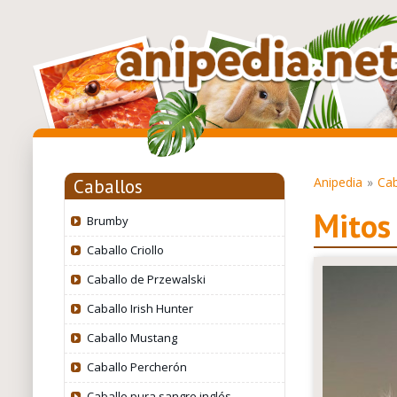
Anipedia
Cab
Caballos
Mitos 
Brumby
Caballo Criollo
Caballo de Przewalski
Caballo Irish Hunter
Caballo Mustang
Caballo Percherón
Caballo pura sangre inglés