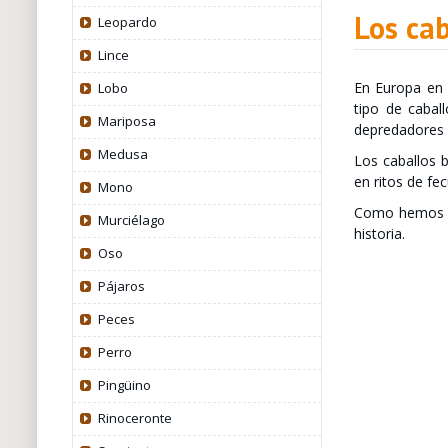
Los ca
Leopardo
Lince
En Europa en 
Lobo
tipo de cabal
Mariposa
depredadores 
Medusa
Los caballos b
en ritos de fe
Mono
Como hemos po
Murciélago
historia.
Oso
Pájaros
Peces
Perro
Pingüino
Rinoceronte