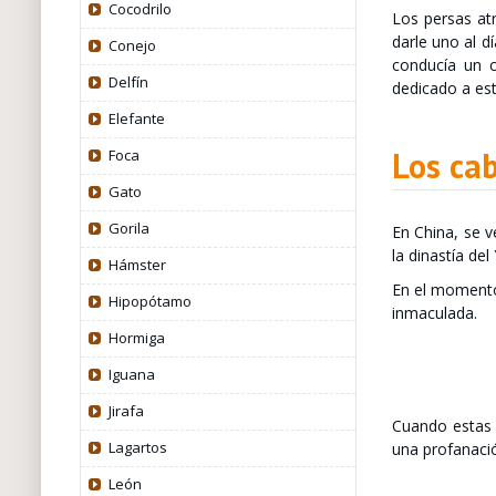
Cocodrilo
Los persas atr
darle uno al d
Conejo
conducía un c
Delfín
dedicado a est
Elefante
Los cab
Foca
Gato
Gorila
En China, se v
la dinastía del
Hámster
En el momento 
Hipopótamo
inmaculada.
Hormiga
Iguana
Jirafa
Cuando estas 
Lagartos
una profanació
León