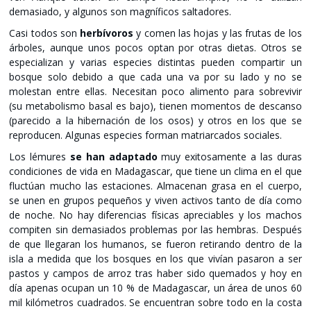
demasiado, y algunos son magníficos saltadores.
Casi todos son
herbívoros
y comen las hojas y las frutas de los
árboles, aunque unos pocos optan por otras dietas. Otros se
especializan y varias especies distintas pueden compartir un
bosque solo debido a que cada una va por su lado y no se
molestan entre ellas. Necesitan poco alimento para sobrevivir
(su metabolismo basal es bajo), tienen momentos de descanso
(parecido a la hibernación de los osos) y otros en los que se
reproducen. Algunas especies forman matriarcados sociales.
Los lémures
se han adaptado
muy exitosamente a las duras
condiciones de vida en Madagascar, que tiene un clima en el que
fluctúan mucho las estaciones. Almacenan grasa en el cuerpo,
se unen en grupos pequeños y viven activos tanto de día como
de noche. No hay diferencias físicas apreciables y los machos
compiten sin demasiados problemas por las hembras. Después
de que llegaran los humanos, se fueron retirando dentro de la
isla a medida que los bosques en los que vivían pasaron a ser
pastos y campos de arroz tras haber sido quemados y hoy en
día apenas ocupan un 10 % de Madagascar, un área de unos 60
mil kilómetros cuadrados. Se encuentran sobre todo en la costa