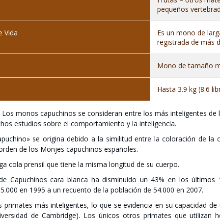
pequeños vertebrad
 Vida
Es un mono de larg
registrada de más 
Mono de tamaño m
Hasta 3.9 kg (8.6 lib
?
Los monos capuchinos se consideran entre los más inteligentes de
os estudios sobre el comportamiento y la inteligencia.
puchino» se origina debido a la similitud entre la coloración de l
 orden de los Monjes capuchinos españoles.
ga cola prensil que tiene la misma longitud de su cuerpo.
de Capuchinos cara blanca ha disminuido un 43% en los últimos 1
5.000 en 1995 a un recuento de la población de 54.000 en 2007.
s primates más inteligentes, lo que se evidencia en su capacidad de 
iversidad de Cambridge). Los únicos otros primates que utilizan 