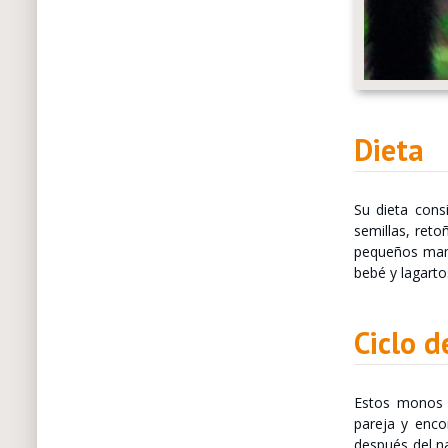
Dieta
Su dieta cons
semillas, reto
pequeños mamí
bebé y lagarto
Ciclo d
Estos monos s
pareja y enco
después del n