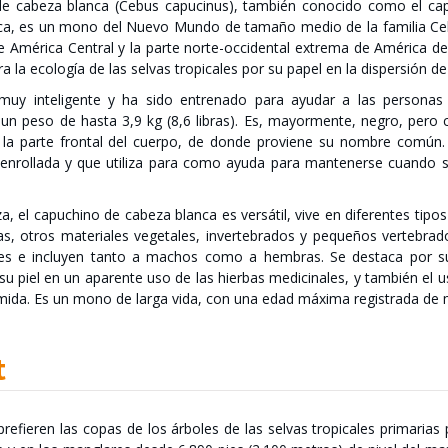
de cabeza blanca (Cebus capucinus), también conocido como el ca
ca, es un mono del Nuevo Mundo de tamaño medio de la familia Cebi
 América Central y la parte norte-occidental extrema de América de
a la ecología de las selvas tropicales por su papel en la dispersión de
uy inteligente y ha sido entrenado para ayudar a las personas
un peso de hasta 3,9 kg (8,6 libras). Es, mayormente, negro, pero 
 la parte frontal del cuerpo, de donde proviene su nombre común. T
enrollada y que utiliza para como ayuda para mantenerse cuando 
za, el capuchino de cabeza blanca es versátil, vive en diferentes ti
as, otros materiales vegetales, invertebrados y pequeños vertebra
es e incluyen tanto a machos como a hembras. Se destaca por su 
su piel en un aparente uso de las hierbas medicinales, y también e
omida. Es un mono de larga vida, con una edad máxima registrada de
t
efieren las copas de los árboles de las selvas tropicales primarias 