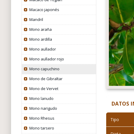
Macaco japonés
Mandril
Mono araña
Mono ardilla
Mono aullador
Mono aullador rojo
Mono capuchino
Mono de Gibraltar
Mono de Vervet
Mono lanudo
DATOS 
Mono narigudo
Mono Rhesus
Tipo
Mono tarsero
Dieta