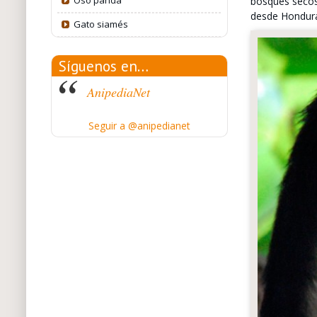
Oso panda
bosques secos 
desde Hondura
Gato siamés
Síguenos en…
AnipediaNet
Seguir a @anipedianet