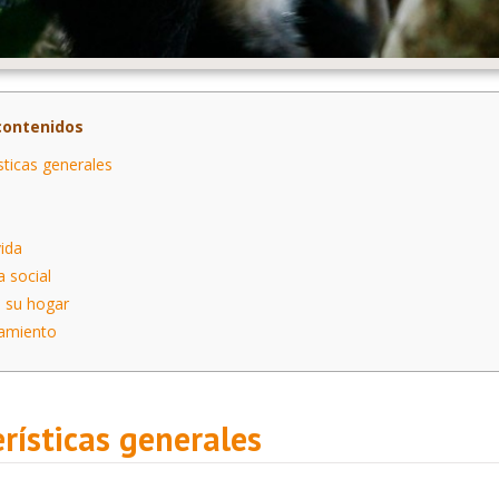
contenidos
sticas generales
vida
a social
 su hogar
amiento
rísticas generales