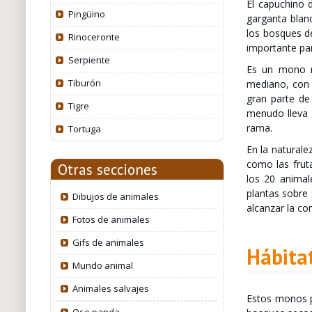
El capuchino 
Pingüino
garganta blan
los bosques de
Rinoceronte
importante par
Serpiente
Es un mono m
Tiburón
mediano, con 
gran parte de
Tigre
menudo lleva 
rama.
Tortuga
En la naturale
como las frut
Otras secciones
los 20 animal
plantas sobre 
Dibujos de animales
alcanzar la c
Fotos de animales
Gifs de animales
Hábita
Mundo animal
Animales salvajes
Estos monos pr