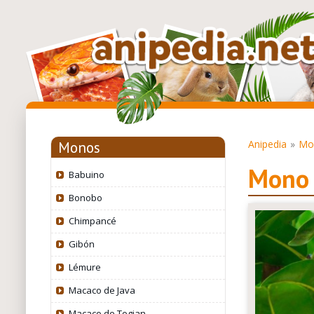
Anipedia
Mo
Monos
Mono 
Babuino
Bonobo
Chimpancé
Gibón
Lémure
Macaco de Java
Macaco de Togian