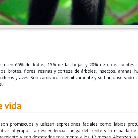
iste en 65% de frutas, 15% de las hojas y 20% de otras fuentes nu
ños, brotes, flores, resinas y corteza de árboles, insectos, arañas, 
feros y aves. Son carnívoros definitivamente y se han observado co
s.
e vida
on promiscuos y utilizan expresiones faciales como labios protu
ntrar al grupo. La descendencia cuelga del frente y la espalda d
acimiento y son destetados totalmente a los 12 meses. Alcanzan la