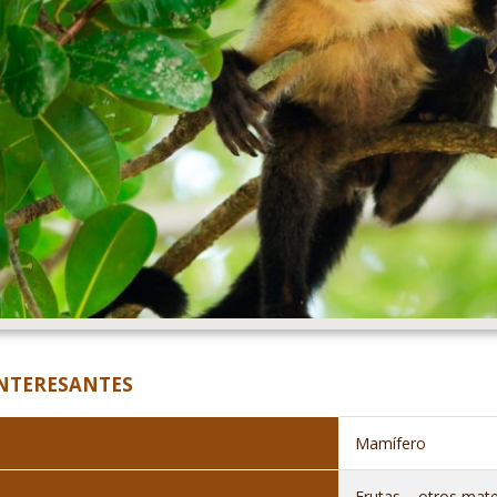
INTERESANTES
Mamífero
Frutas – otros mate