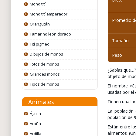
Mono tití
Mono tití emperador
Promedio de
Orangután
Tamarino león dorado
Tamaño
Tití pigmeo
Dibujos de monos
Peso
Fotos de monos
¿Sabías que…
Grandes monos
objeto de much
Tipos de monos
El nombre «Ca
usadas por el
Animales
Tienen una lar
La población 
Águila
población de 9
Araña
Están entre lo
alimentos (Un
Ardilla