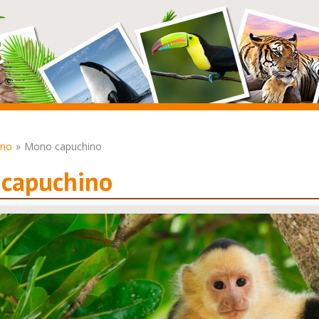
no
Mono capuchino
capuchino