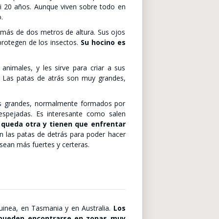
si 20 años. Aunque viven sobre todo en
.
y más de dos metros de altura. Sus ojos
 protegen de los insectos.
Su hocino es
nimales, y les sirve para criar a sus
 Las patas de atrás son muy grandes,
os grandes, normalmente formados por
espejadas. Es interesante como salen
s queda otra y tienen que enfrentar
n las patas de detrás para poder hacer
ean más fuertes y certeras.
uinea, en Tasmania y en Australia.
Los
 pueden encontrarse en zonas muy