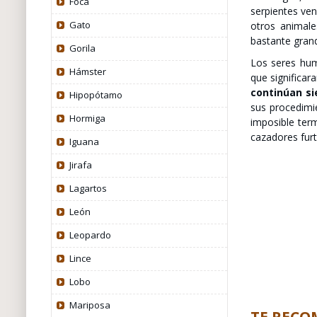
Foca
serpientes ve
Gato
otros animale
bastante gran
Gorila
Los seres hum
Hámster
que significa
continúan si
Hipopótamo
sus procedimi
Hormiga
imposible ter
cazadores furt
Iguana
Jirafa
Lagartos
León
Leopardo
Lince
Lobo
Mariposa