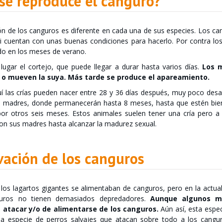
se reproduce el canguro?
n de los canguros es diferente en cada una de sus especies. Los ca
si cuentan con unas buenas condiciones para hacerlo. Por contra los
do en los meses de verano.
lugar el cortejo, que puede llegar a durar hasta varios días.
Los 
a o mueven la suya. Más tarde se produce el apareamiento.
uí las crías pueden nacer entre 28 y 36 días después, muy poco desa
as madres, donde permanecerán hasta 8 meses, hasta que estén bien
r otros seis meses. Estos animales suelen tener una cría pero a
n sus madres hasta alcanzar la madurez sexual.
vación de los canguros
os lagartos gigantes se alimentaban de canguros, pero en la actual
uros no tienen demasiados depredadores.
Aunque algunos ma
 atacar y/o de alimentarse de los canguros.
Aún así, esta espe
na especie de perros salvajes que atacan sobre todo a los cangur