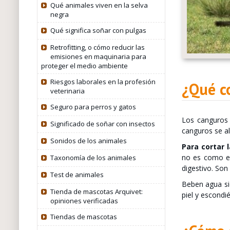
Qué animales viven en la selva
negra
Qué significa soñar con pulgas
Retrofitting, o cómo reducir las
emisiones en maquinaria para
proteger el medio ambiente
Riesgos laborales en la profesión
¿Qué c
veterinaria
Seguro para perros y gatos
Los canguros 
Significado de soñar con insectos
canguros se a
Sonidos de los animales
Para cortar 
no es como el
Taxonomía de los animales
digestivo. So
Test de animales
Beben agua si
Tienda de mascotas Arquivet:
piel y escond
opiniones verificadas
Tiendas de mascotas