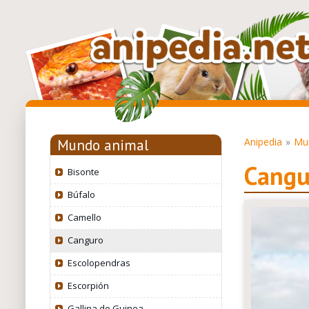
Anipedia
Mu
Mundo animal
Cangu
Bisonte
Búfalo
Camello
Canguro
Escolopendras
Escorpión
Gallina de Guinea