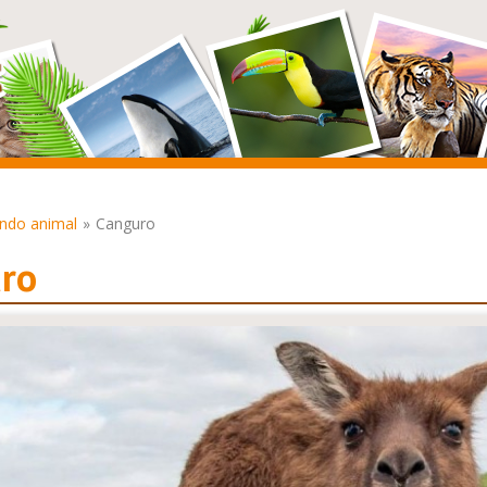
ndo animal
Canguro
ro