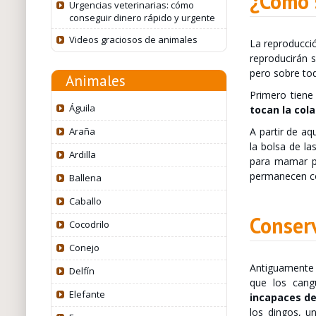
¿Cómo 
Urgencias veterinarias: cómo
conseguir dinero rápido y urgente
Videos graciosos de animales
La reproducció
reproducirán 
pero sobre to
Animales
Primero tiene 
Águila
tocan la col
Araña
A partir de aq
la bolsa de l
Ardilla
para mamar po
permanecen co
Ballena
Caballo
Conser
Cocodrilo
Conejo
Antiguamente l
Delfín
que los cang
Elefante
incapaces de
los dingos, u