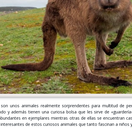
 son unos animales realmente sorprendentes para multitud de pe
do y además tienen una curiosa bolsa que les sirve de «guardería»
bundantes en ejemplares mientras otras de ellas se encuentran casi
interesantes de estos curiosos animales que tanto fascinan a niños y