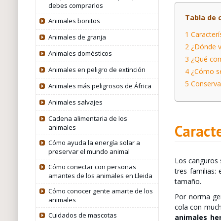
debes comprarlos
Tabla de 
Animales bonitos
1
Caracterí
Animales de granja
2
¿Dónde vi
Animales domésticos
3
¿Qué com
Animales en peligro de extinción
4
¿Cómo se
5
Conservac
Animales más peligrosos de África
Animales salvajes
Cadena alimentaria de los
Caracte
animales
Cómo ayuda la energía solar a
preservar el mundo animal
Los canguros 
Cómo conectar con personas
tres familias:
amantes de los animales en Lleida
tamaño.
Cómo conocer gente amarte de los
Por norma gen
animales
cola con much
Cuidados de mascotas
animales her