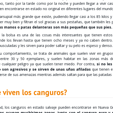
o, tanto por la tarde como por la noche y pueden llegar a vivir ca
n encontrarse en estado no original en diferentes lugares del mundo
arsupial más grande que existe, pudiendo llegar casi a los 85 kilos 
er muy bien y filtran el sol gracias a sus pestañas, que también les
us manos o patas delanteras son más pequeñas que sus pies.
 la bolsa es una de las cosas más interesantes que tienen estos a
de los llevan hasta que tienen ocho meses y ya no caben dentro.
sculadas y les sirven para poder saltar y su pelo es espeso y denso.
u comportamiento, se trata de animales que suelen vivir en grup
 entre 30 y 50 ejemplares, y suelen habitar en las zonas más d
e cualquier peligro ya que suelen tener miedo. Por contra,
si no le
o son agresivos y se sirven de unas uñas afiladas
que tienen e
erse de sus amenazas mientras además saltan para que las patadas s
 viven los canguros?
dad, los canguros en estado salvaje pueden encontrarse en Nueva G
jos ocupan muchísimas zonas, junto con el canguro euro y