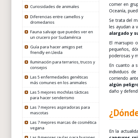
comer en grup
Curiosidades de animales
Oceanía, puede
Diferencias entre camellos y
Se trata del m
dromedarios
les ayudan a v
Fauna salvaje que puedes ver en
alargado y s
un crucero por Sudamérica
El marsupio o
Guía para hacer amigos pet
pequeños, dón
friendly en Lleida
poderosas y mu
Iluminación para terrarios, trucos y
En cuanto a s
consejos
individuos de
Las 5 enfermedades genéticas
corriendo ant
más comunes en los animales
algún peligr
daño y defend
Las 5 mejores mochilas tácticas
para hacer senderismo
Las 7 mejores aspiradoras para
¿Dónde
mascotas
Las 7 mejores marcas de cosmética
vegana
En la actuali
Las 9 mejores jaulas para hurones
canguros ro