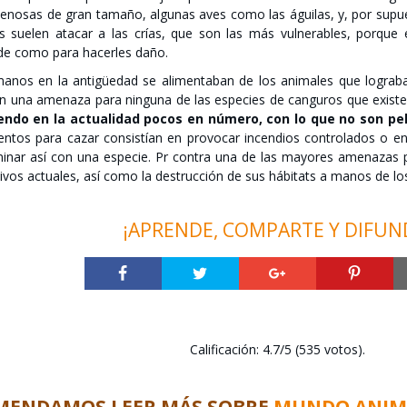
nenosas de gran tamaño, algunas aves como las águilas, y, por sup
s suelen atacar a las crías, que son las más vulnerables, porque
de como para hacerles daño.
anos en la antigüedad se alimentaban de los animales que lograba
ran una amenaza para ninguna de las especies de canguros que exist
endo en la actualidad pocos en número, con lo que no son pel
entos para cazar consistían en provocar incendios controlados o en
minar así con una especie. Pr contra una de las mayores amenazas 
ivos actuales, así como la destrucción de sus hábitats a manos de l
¡APRENDE, COMPARTE Y DIFUN
Calificación: 4.7/5 (535 votos).