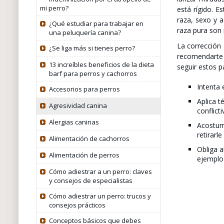
mi perro?
está rígido. E
raza, sexo y 
¿Qué estudiar para trabajar en
raza pura son
una peluquería canina?
La corrección 
¿Se liga más si tienes perro?
recomendarte 
13 increíbles beneficios de la dieta
seguir estos 
barf para perros y cachorros
Intenta 
Accesorios para perros
Aplica t
Agresividad canina
conflict
Alergias caninas
Acostumb
retirarl
Alimentación de cachorros
Obliga a
Alimentación de perros
ejemplo
Cómo adiestrar a un perro: claves
y consejos de especialistas
Cómo adiestrar un perro: trucos y
consejos prácticos
Conceptos básicos que debes