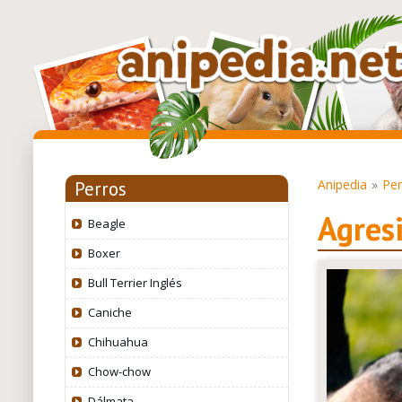
Anipedia
Per
Perros
Agres
Beagle
Boxer
Bull Terrier Inglés
Caniche
Chihuahua
Chow-chow
Dálmata