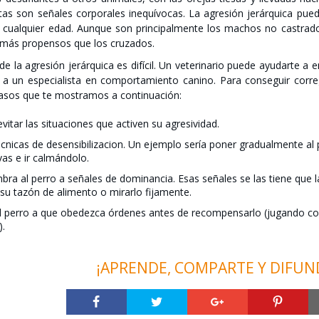
stas son señales corporales inequívocas. La agresión jerárquica pued
a cualquier edad. Aunque son principalmente los machos no castrado
 más propensos que los cruzados.
de la agresión jerárquica es difícil. Un veterinario puede ayudarte 
a un especialista en comportamiento canino. Para conseguir correg
pasos que te mostramos a continuación:
evitar las situaciones que activen su agresividad.
écnicas de desensibilizacion. Un ejemplo sería poner gradualmente al 
ivas e ir calmándolo.
ra al perro a señales de dominancia. Esas señales se las tiene que 
e su tazón de alimento o mirarlo fijamente.
l perro a que obedezca órdenes antes de recompensarlo (jugando con
).
¡APRENDE, COMPARTE Y DIFUN