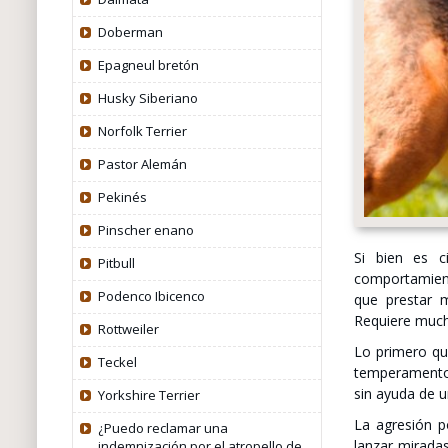
Doberman
Epagneul bretón
Husky Siberiano
Norfolk Terrier
Pastor Alemán
Pekinés
Pinscher enano
Si bien es c
Pitbull
comportamient
Podenco Ibicenco
que prestar 
Requiere much
Rottweiler
Lo primero qu
Teckel
temperamento n
sin ayuda de u
Yorkshire Terrier
La agresión p
¿Puedo reclamar una
lanzar miradas
indemnización por el atropello de