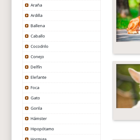
Araña
Ardilla
Ballena
Caballo
Cocodrilo
Conejo
Delfín
Elefante
Foca
Gato
Gorila
Hámster
Hipopótamo
Hormiga