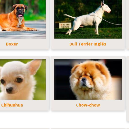
Boxer
Bull Terrier Inglés
Chihuahua
Chow-chow