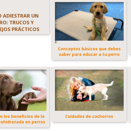
 ADIESTRAR UN
RO: TRUCOS Y
EJOS PRÁCTICOS
Conceptos básicos que debes
saber para educar a tu perro
n los beneficios de la
Cuidados de cachorros
shidratada en perros