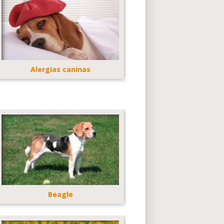
Alergias caninas
Beagle