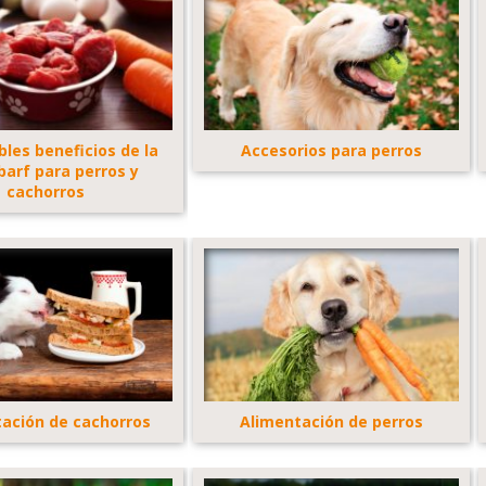
íbles beneficios de la
Accesorios para perros
barf para perros y
cachorros
ación de cachorros
Alimentación de perros