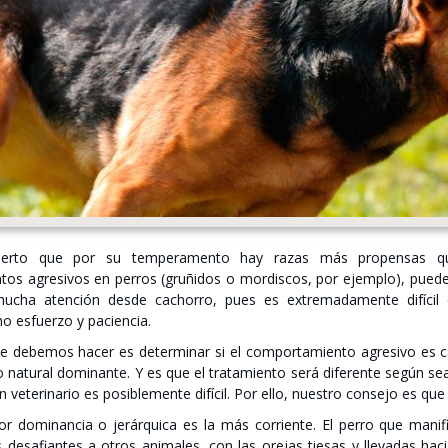
ierto que por su temperamento hay razas más propensas que
os agresivos en perros (gruñidos o mordiscos, por ejemplo), puede
mucha atención desde cachorro, pues es extremadamente difícil 
o esfuerzo y paciencia.
e debemos hacer es determinar si el comportamiento agresivo es c
atural dominante. Y es que el tratamiento será diferente según sea 
n veterinario es posiblemente difícil. Por ello, nuestro consejo es que
or dominancia o jerárquica es la más corriente. El perro que manif
 desafiantes a otros animales, con las orejas tiesas y llevadas ha